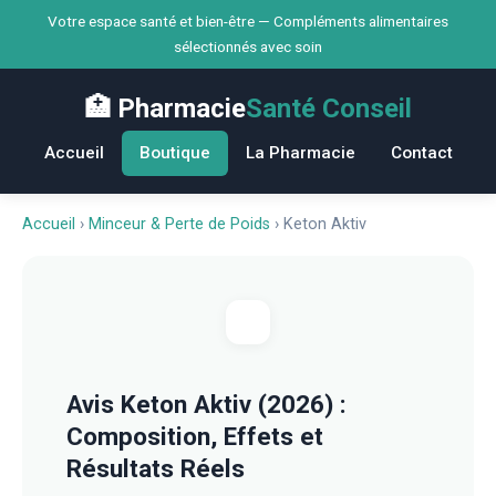
Votre espace santé et bien-être — Compléments alimentaires
sélectionnés avec soin
🏥 Pharmacie
Santé Conseil
Accueil
Boutique
La Pharmacie
Contact
Accueil
›
Minceur & Perte de Poids
›
Keton Aktiv
Avis Keton Aktiv (2026) :
Composition, Effets et
Résultats Réels