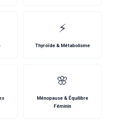
⚡
é
Thyroïde & Métabolisme
🌸
es
Ménopause & Équilibre
Féminin