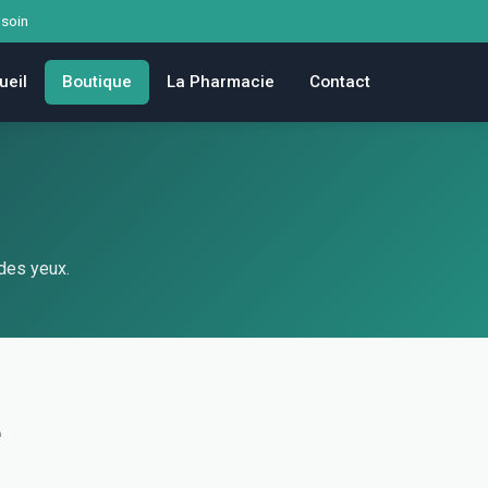
 soin
ueil
Boutique
La Pharmacie
Contact
des yeux.
e