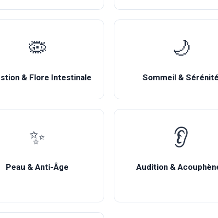
🦠
🌙
stion & Flore Intestinale
Sommeil & Sérénit
✨
👂
Peau & Anti-Âge
Audition & Acouphèn