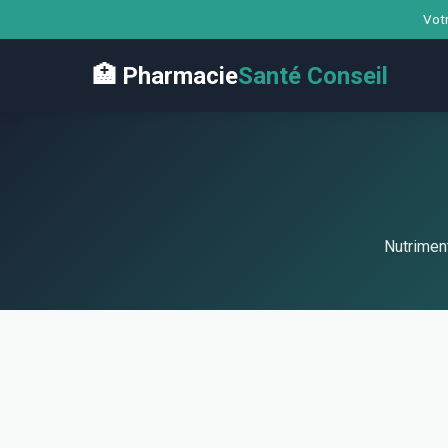
Votr
🏥 Pharmacie
Santé Conseil
Nutriment