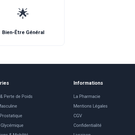
🌟
Bien-Être Général
ries
Informations
& Perte de Poids
La Pharmacie
 Masculine
Mentions Légales
Prostatique
CGV
e Glycémique
Confidentialité