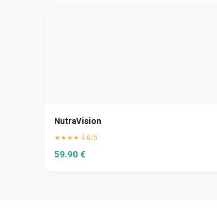
NutraVision
★★★★ 4.6/5
59.90 €