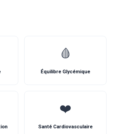
🩸
e
Équilibre Glycémique
❤️
ion
Santé Cardiovasculaire