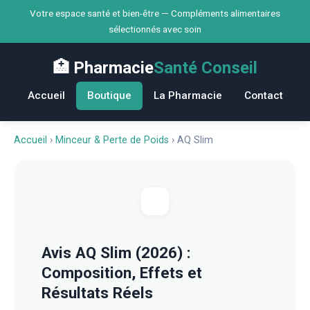
Votre espace santé et bien-être — Compléments alimentaires
sélectionnés avec soin
🏥 Pharmacie
Santé Conseil
Accueil
Boutique
La Pharmacie
Contact
Accueil
›
Minceur & Perte de Poids
›
AQ Slim
Avis AQ Slim (2026) :
Composition, Effets et
Résultats Réels