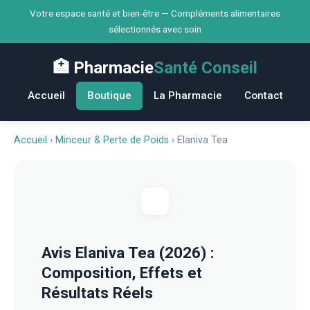
Votre espace santé et bien-être — Compléments alimentaires
sélectionnés avec soin
🏥 Pharmacie
Santé Conseil
Accueil
Boutique
La Pharmacie
Contact
Accueil
›
Minceur & Perte de Poids
›
Elaniva Tea
Avis Elaniva Tea (2026) :
Composition, Effets et
Résultats Réels