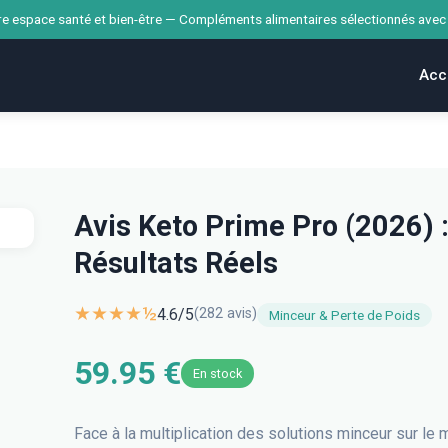
e espace santé et bien-être — Compléments alimentaires sélectionnés avec
Acc
Avis Keto Prime Pro (2026) :
Résultats Réels
★★★★½
4.6
/5
(
282
avis)
Minceur & Perte de Poids
59.95 €
En stock
Face à la multiplication des solutions minceur sur le m