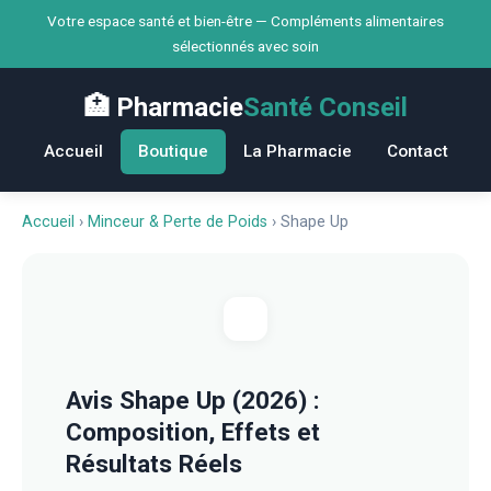
Votre espace santé et bien-être — Compléments alimentaires
sélectionnés avec soin
🏥 Pharmacie
Santé Conseil
Accueil
Boutique
La Pharmacie
Contact
Accueil
›
Minceur & Perte de Poids
›
Shape Up
Avis Shape Up (2026) :
Composition, Effets et
Résultats Réels