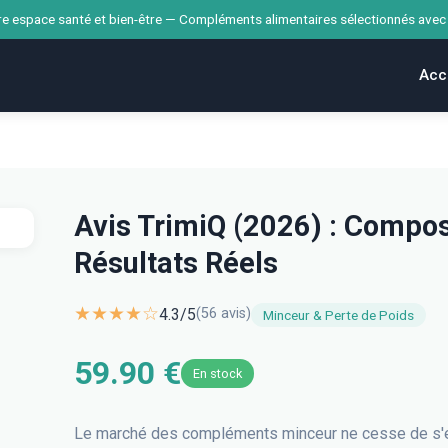
e espace santé et bien-être — Compléments alimentaires sélectionnés avec
Acc
Avis TrimiQ (2026) : Composi
Résultats Réels
★★★★☆
4.3
/5
(
56
avis)
Minceur & Perte de Poids
59.90 €
En stock
Le marché des compléments minceur ne cesse de s'en