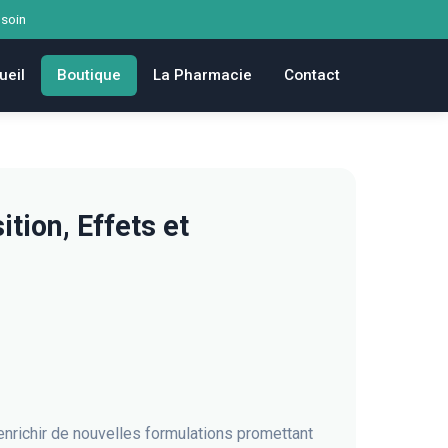
 soin
ueil
Boutique
La Pharmacie
Contact
tion, Effets et
richir de nouvelles formulations promettant