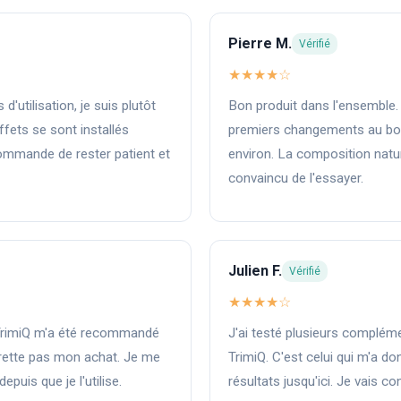
Pierre M.
Vérifié
★★★★☆
'utilisation, je suis plutôt
Bon produit dans l'ensemble.
ffets se sont installés
premiers changements au bou
ommande de rester patient et
environ. La composition natur
convaincu de l'essayer.
Julien F.
Vérifié
★★★★☆
TrimiQ m'a été recommandé
J'ai testé plusieurs complém
grette pas mon achat. Je me
TrimiQ. C'est celui qui m'a do
puis que je l'utilise.
résultats jusqu'ici. Je vais co