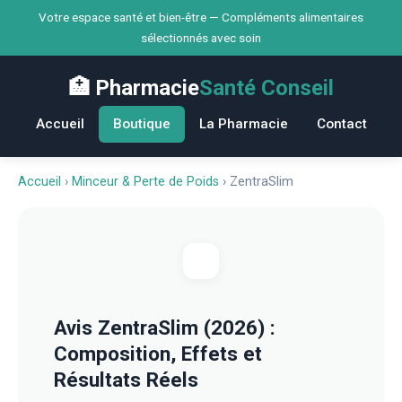
Votre espace santé et bien-être — Compléments alimentaires
sélectionnés avec soin
🏥 Pharmacie
Santé Conseil
Accueil
Boutique
La Pharmacie
Contact
Accueil
›
Minceur & Perte de Poids
›
ZentraSlim
Avis ZentraSlim (2026) :
Composition, Effets et
Résultats Réels