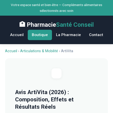
Votre espace santé et bien-être — Compléments alimentaires
sélectionnés avec soin
🏥 Pharmacie
Santé Conseil
Accueil
Boutique
La Pharmacie
Contact
Accueil
›
Articulations & Mobilité
›
ArtiVita
Avis ArtiVita (2026) :
Composition, Effets et
Résultats Réels