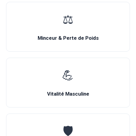
⚖️
Minceur & Perte de Poids
💪
Vitalité Masculine
🛡️