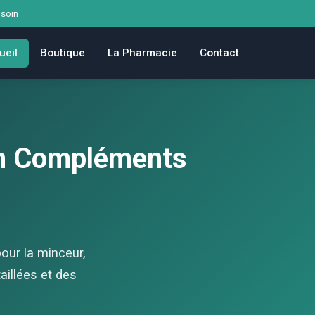
 soin
ueil
Boutique
La Pharmacie
Contact
en Compléments
our la minceur,
taillées et des