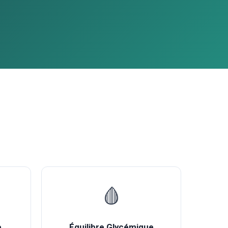
🩸
e
Équilibre Glycémique