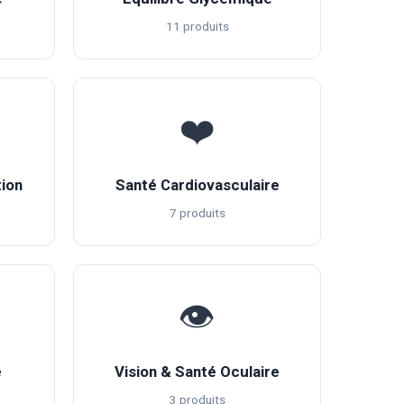
11 produits
❤️
ion
Santé Cardiovasculaire
7 produits
👁️
é
Vision & Santé Oculaire
3 produits