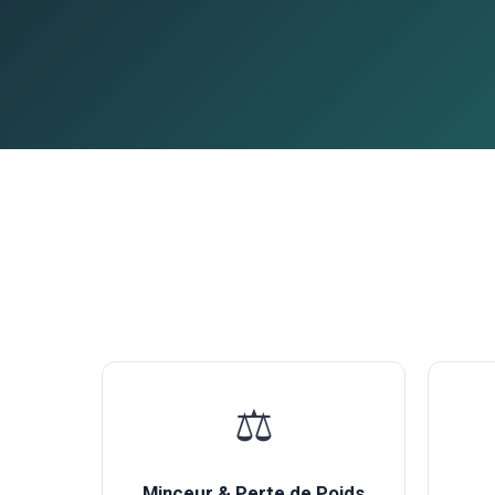
⚖️
Minceur & Perte de Poids