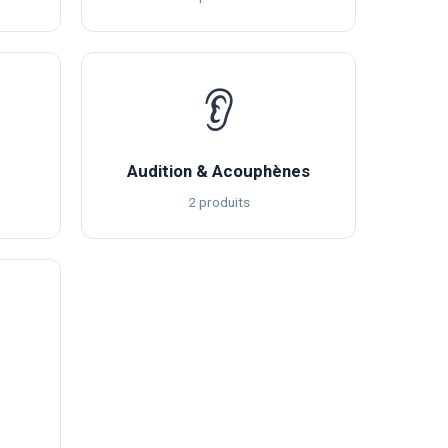
👂
Audition & Acouphènes
2 produits