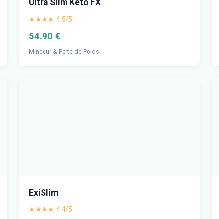
Ultra Slim Keto FX
★★★★ 4.5/5
54.90 €
Minceur & Perte de Poids
ExiSlim
★★★★ 4.4/5