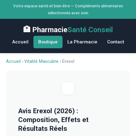
Votre espace santé et bien-être — Compléments alimentaires
sélectionnés avec soin
🏥 Pharmacie
Santé Conseil
Accueil
Boutique
La Pharmacie
Contact
Accueil
›
Vitalité Masculine
›
Erexol
Avis Erexol (2026) :
Composition, Effets et
Résultats Réels