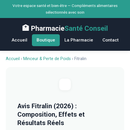
Votre espace santé et bien-être — Compléments alimentaires
sélectionnés avec soin
🏥 Pharmacie
Santé Conseil
Accueil
Boutique
La Pharmacie
Contact
Accueil
›
Minceur & Perte de Poids
›
Fitralin
Avis Fitralin (2026) :
Composition, Effets et
Résultats Réels