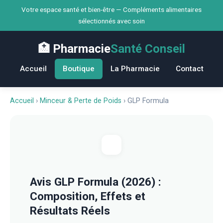
Votre espace santé et bien-être — Compléments alimentaires
sélectionnés avec soin
🏥 Pharmacie
Santé Conseil
Accueil
Boutique
La Pharmacie
Contact
Accueil
›
Minceur & Perte de Poids
›
GLP Formula
Avis GLP Formula (2026) :
Composition, Effets et
Résultats Réels