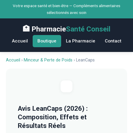
Votre espace santé et bien-être — Compléments alimentaires
sélectionnés avec soin
🏥 Pharmacie
Santé Conseil
Accueil
Boutique
La Pharmacie
Contact
Accueil
›
Minceur & Perte de Poids
›
LeanCaps
Avis LeanCaps (2026) :
Composition, Effets et
Résultats Réels