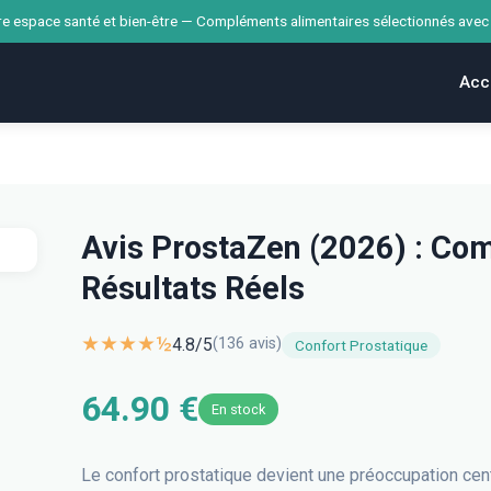
e espace santé et bien-être — Compléments alimentaires sélectionnés avec
Acc
Avis ProstaZen (2026) : Comp
Résultats Réels
★★★★½
4.8
/5
(
136
avis)
Confort Prostatique
64.90 €
En stock
Le confort prostatique devient une préoccupation cent