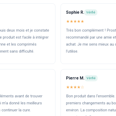
Sophie R.
Vérifié
★★★★★
uis deux mois et je constate
Très bon complément ! Pros
 produit est facile à intégrer
recommandé par une amie et 
enne et les comprimés
achat. Je me sens mieux au q
ent sans difficulté.
l'utilise.
Pierre M.
Vérifié
★★★★☆
pléments avant de trouver
Bon produit dans l'ensemble.
i m'a donné les meilleurs
premiers changements au bou
s continuer la cure.
environ. La composition natu