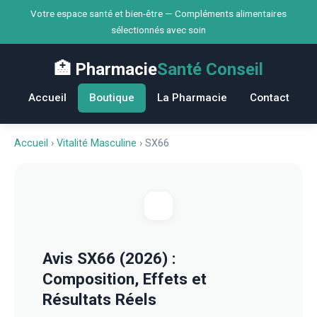
Votre espace santé et bien-être — Compléments alimentaires
sélectionnés avec soin
🏥 Pharmacie
Santé Conseil
Accueil
Boutique
La Pharmacie
Contact
Accueil
›
Vitalité Masculine
›
SX66
Avis SX66 (2026) :
Composition, Effets et
Résultats Réels