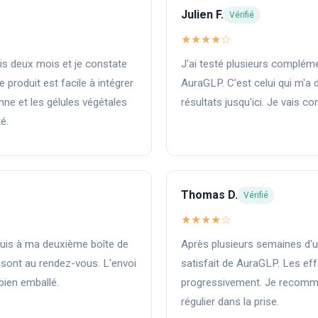
Julien F.
Vérifié
★★★★☆
s deux mois et je constate
J'ai testé plusieurs complém
 produit est facile à intégrer
AuraGLP. C'est celui qui m'a 
nne et les gélules végétales
résultats jusqu'ici. Je vais co
é.
Thomas D.
Vérifié
★★★★☆
 suis à ma deuxième boîte de
Après plusieurs semaines d'uti
 sont au rendez-vous. L'envoi
satisfait de AuraGLP. Les eff
 bien emballé.
progressivement. Je recomma
régulier dans la prise.