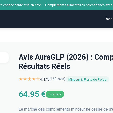
e espace santé et bien-être — Compléments alimentaires sélectionnés avec
Acc
Avis AuraGLP (2026) : Compo
Résultats Réels
★★★★☆
4.1
/5
(
169
avis)
Minceur & Perte de Poids
64.95 €
En stock
Le marché des compléments minceur ne cesse de s'en