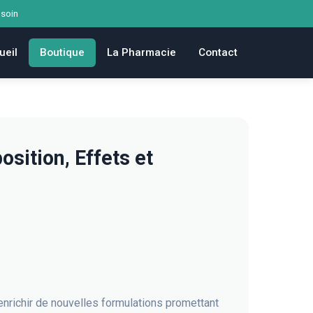
 soin
ueil
Boutique
La Pharmacie
Contact
sition, Effets et
richir de nouvelles formulations promettant