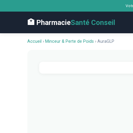
Votr
🏥 Pharmacie
Santé Conseil
Accueil
›
Minceur & Perte de Poids
›
AuraGLP